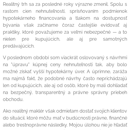
Realitný trh sa za posledné roky výrazne zmenil. Spolu s
rastom cien nehnuteľností, sprísňovaním podmienok
hypotekárneho financovania a tlakom na dostupnosť
bývania však začíname čoraz častejšie evidovať aj
praktiky, ktoré považujeme za veľmi nebezpečné — a to
nielen pre kupujúcich, ale aj pre samotných
predávajúcich.
V poslednom období som viackrát oslovovaný s návrhmi
na "úpravu" kúpnej ceny nehnuteľnosti tak, aby bolo
možné získať vyšší hypotekárny úver. A úprimne, zaráža
ma najmä fakt, že podobné návrhy často neprichádzajú
len od kupujúcich, ale aj od osôb, ktoré by mali dohliadať
na bezpečný, transparentný a právne správny priebeh
obchodu.
Ako realitný maklér však odmietam dostať svojich klientov
do situácií, ktoré môžu mať v budúcnosti právne, finančné
alebo trestnoprávne následky. Mojou úlohou nie je hľadať