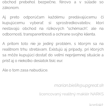
obchod prebehol bezpečne, férovo a v súlade so
zákonom.
Aj preto odporúčam každému predávajúcemu či
kupujúcemu vyberať si sprostredkovateľov, ktorí
nestavajú obchod na rizikových "schémach", ale na
odbornosti, transparentnosti a ochrane svojho klienta.
A pritom toto nie je jediný problém, s ktorým sa na
realitnom trhu stretávam. Existujú aj prípady, pri ktorých
sa môže kupujúci dostať do veľmi nepríjemnej situácie a
prísť aj o niekoľko desiatok tisíc eur.
Ale o tom zasa nabudúce.
marian.bielik@upgreat.sk
licencovaný realitný maklér NARKS
kontakt: