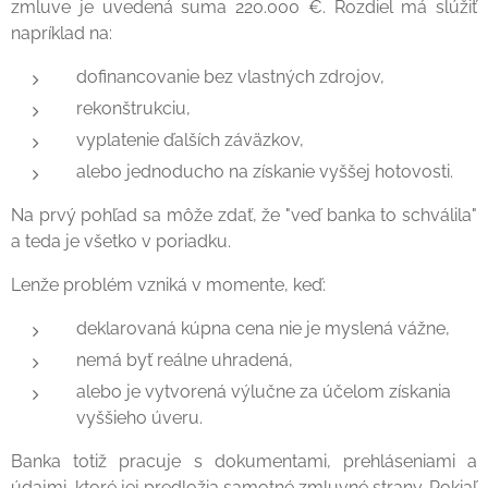
zmluve je uvedená suma 220.000 €. Rozdiel má slúžiť
napríklad na:
dofinancovanie bez vlastných zdrojov,
rekonštrukciu,
vyplatenie ďalších záväzkov,
alebo jednoducho na získanie vyššej hotovosti.
Na prvý pohľad sa môže zdať, že "veď banka to schválila"
a teda je všetko v poriadku.
Lenže problém vzniká v momente, keď:
deklarovaná kúpna cena nie je myslená vážne,
nemá byť reálne uhradená,
alebo je vytvorená výlučne za účelom získania
vyššieho úveru.
Banka totiž pracuje s dokumentami, prehláseniami a
údajmi, ktoré jej predložia samotné zmluvné strany. Pokiaľ