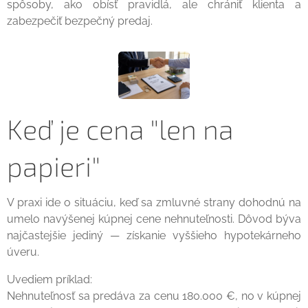
spôsoby, ako obísť pravidlá, ale chrániť klienta a
zabezpečiť bezpečný predaj.
Keď je cena "len na
papieri"
V praxi ide o situáciu, keď sa zmluvné strany dohodnú na
umelo navýšenej kúpnej cene nehnuteľnosti. Dôvod býva
najčastejšie jediný — získanie vyššieho hypotekárneho
úveru.
Uvediem príklad:
Nehnuteľnosť sa predáva za cenu 180.000 €, no v kúpnej