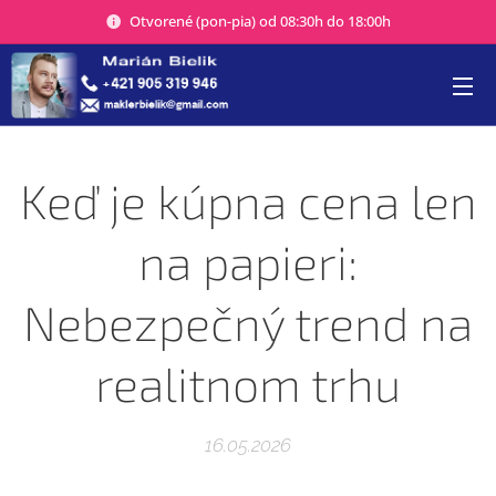
Otvorené (pon-pia) od 08:30h do 18:00h
Keď je kúpna cena len
na papieri:
Nebezpečný trend na
realitnom trhu
16.05.2026