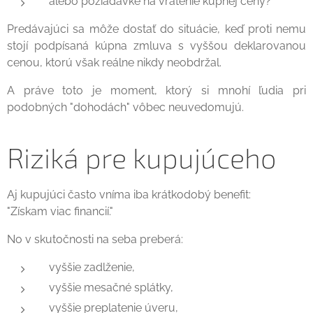
alebo požiadavke na vrátenie kúpnej ceny?
Predávajúci sa môže dostať do situácie, keď proti nemu
stojí podpísaná kúpna zmluva s vyššou deklarovanou
cenou, ktorú však reálne nikdy neobdržal.
A práve toto je moment, ktorý si mnohí ľudia pri
podobných "dohodách" vôbec neuvedomujú.
Riziká pre kupujúceho
Aj kupujúci často vníma iba krátkodobý benefit:
"Získam viac financií."
No v skutočnosti na seba preberá:
vyššie zadlženie,
vyššie mesačné splátky,
vyššie preplatenie úveru,