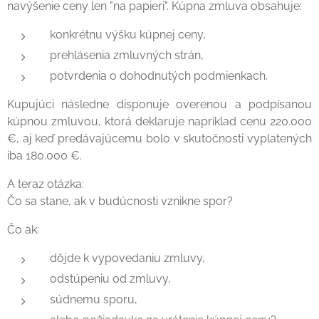
navýšenie ceny len "na papieri". Kúpna zmluva obsahuje:
konkrétnu výšku kúpnej ceny,
prehlásenia zmluvných strán,
potvrdenia o dohodnutých podmienkach.
Kupujúci následne disponuje overenou a podpísanou
kúpnou zmluvou, ktorá deklaruje napríklad cenu 220.000
€, aj keď predávajúcemu bolo v skutočnosti vyplatených
iba 180.000 €.
A teraz otázka:
Čo sa stane, ak v budúcnosti vznikne spor?
Čo ak:
dôjde k vypovedaniu zmluvy,
odstúpeniu od zmluvy,
súdnemu sporu,