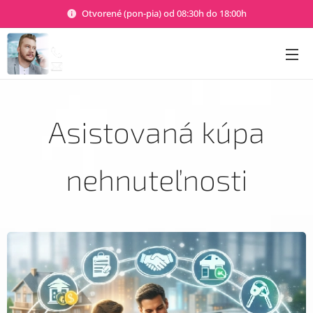
Otvorené (pon-pia) od 08:30h do 18:00h
Asistovaná kúpa
nehnuteľnosti