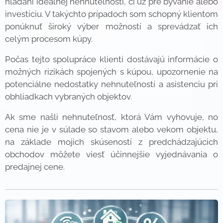
hľadaní ideálnej nehnuteľnosti, či už pre bývanie alebo
investíciu. V takýchto prípadoch som schopný klientom
ponúknuť široký výber možností a sprevádzať ich
celým procesom kúpy.
Počas tejto spolupráce klienti dostávajú informácie o
možných rizikách spojených s kúpou, upozornenie na
potenciálne nedostatky nehnuteľností a asistenciu pri
obhliadkach vybraných objektov.
Ak sme našli nehnuteľnosť, ktorá Vám vyhovuje, no
cena nie je v súlade so stavom alebo vekom objektu,
na základe mojich skúseností z predchádzajúcich
obchodov môžete viesť účinnejšie vyjednávania o
predajnej cene.