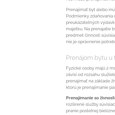
Prenajímať byt alebo in
Podmienky zdaňovania do
preukázateľných výdavk
majetku. Na prenajatie 
predmet činnosti súvisi
nie je oprávnenie potreb
Prenájom bytu u 
Fyzické osoby majú 2 mo
závisí od rozsahu služie
prenajímať na základe ž
ktorú je prenajímanie p
Prenajímanie so živnosť
rozšírené služby súvisia
pranie posteľnej bielizn