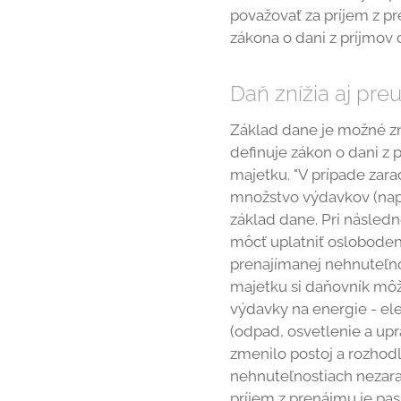
považovať za príjem z pr
zákona o dani z príjmov 
Daň znížia aj pr
Základ dane je možné zní
definuje zákon o dani z 
majetku. "V prípade zar
množstvo výdavkov (naprí
základ dane. Pri násled
môcť uplatniť oslobodeni
prenajímanej nehnuteľn
majetku si daňovník môž
výdavky na energie - ele
(odpad, osvetlenie a upr
zmenilo postoj a rozhod
nehnuteľnostiach nezara
príjem z prenájmu je pa