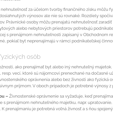
ú nehnuteľnosť za účelom tvorby finančného zisku môžu fyz
siahnutých výnosov ale nie sú rovnaké. Rozdiely spočív
ov. Právnické osoby môžu prenajatú nehnuteľnosť zaradi
bytových alebo nebytových priestorov potrebujú podnikat
acej s prenájmom nehnuteľnosti zapísaný v Obchodnom reg
né, pokiaľ byt neprenajímajú v rámci podnikateľskej činnos
fyzických osôb
žnosti, ako prenajímať byt alebo iný nehnuteľný majetok
b, resp. vecí, ktoré sú nájomcovi prenechané na dočasné u
ivnostenského oprávnenia alebo bez živnosti ako fyzická 
asívnym príjmom. V oboch prípadoch je potrebné výnosy z 
ou –
Živnostenské oprávnenie sa vyžaduje, keď prenajíma
ce s prenájmom nehnuteľného majetku, napr. upratovanie, 
e. K prenajímaniu je potrebná voľná živnosť a s ňou spoje