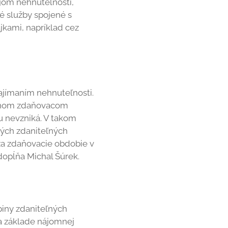
jom nehnuteľnosti,
é služby spojené s
jkami, napríklad cez
najímaním nehnuteľnosti.
 danom zdaňovacom
u nevzniká. V takom
kých zdaniteľných
 za zdaňovacie obdobie v
dopĺňa Michal Šúrek.
piny zdaniteľných
na základe nájomnej