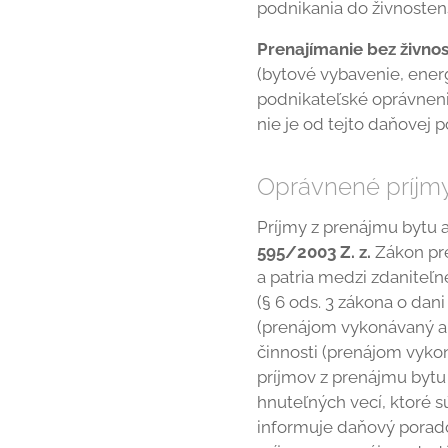
podnikania do živnosten
Prenajímanie bez živnos
(bytové vybavenie, energ
podnikateľské oprávneni
nie je od tejto daňovej
Oprávnené príjmy
Príjmy z prenájmu bytu 
595/2003 Z. z.
Zákon pre
a patria medzi zdaniteľn
(§ 6 ods. 3 zákona o dan
(prenájom vykonávaný ako
činnosti (prenájom vyko
príjmov z prenájmu bytu
hnuteľných vecí, ktoré s
informuje daňový poradca 