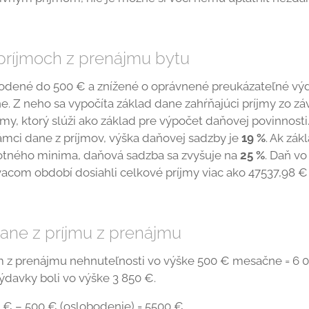
príjmoch z prenájmu bytu
bodené do 500 € a znížené o oprávnené preukázateľné vý
. Z neho sa vypočíta základ dane zahŕňajúci príjmy zo závi
jmy, ktorý slúži ako základ pre výpočet daňovej povinnosti
ámci dane z príjmov, výška daňovej sadzby je
19 %
. Ak zá
otného minima, daňová sadzba sa zvyšuje na
25 %
. Daň vo
ovacom období dosiahli celkové príjmy viac ako 47537,98 
dane z príjmu z prenájmu
m z prenájmu nehnuteľnosti vo výške 500 € mesačne = 6 0
davky boli vo výške 3 850 €.
€ – 500 € (oslobodenie) = 5500 €