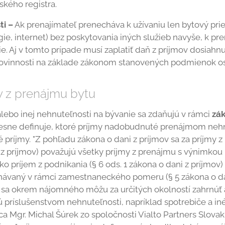
ského registra.
ti –
Ak prenajímateľ prenecháva k užívaniu len bytový prie
ie, internet) bez poskytovania iných služieb navyše, k pr
e. Aj v tomto prípade musí zaplatiť daň z príjmov dosiahn
 povinnosti na základe zákonom stanovených podmienok o
 z prenájmu bytu
alebo inej nehnuteľnosti na bývanie sa zdaňujú v rámci
zák
sne definuje, ktoré príjmy nadobudnuté prenájmom nehn
é príjmy. "Z pohľadu zákona o dani z príjmov sa za príjmy 
i z príjmov) považujú všetky príjmy z prenájmu s výnimkou
 príjem z podnikania (§ 6 ods. 1 zákona o dani z príjmov) 
návaný v rámci zamestnaneckého pomeru (§ 5 zákona o dan
 sa okrem nájomného môžu za určitých okolností zahrnúť 
ú príslušenstvom nehnuteľnosti, napríklad spotrebiče a iné
Mgr. Michal Šúrek zo spoločnosti Vialto Partners Slovakia s