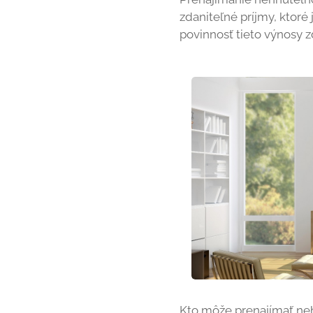
zdaniteľné príjmy, ktoré
povinnosť tieto výnosy z
Kto môže prenajímať ne