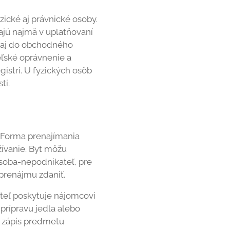
ické aj právnické osoby.
ajú najmä v uplatňovaní
ť aj do obchodného
eľské oprávnenie a
istri. U fyzických osôb
ti.
. Forma prenajímania
žívanie. Byt môžu
osoba-nepodnikateľ, pre
prenájmu zdaniť.
teľ poskytuje nájomcovi
prípravu jedla alebo
ný zápis predmetu