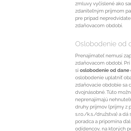
zmluvy vyčíslené ako sa
zdaniteľným príjmom pat
pre prípad nepredvídate
zdaňovacom období.
Oslobodenie od 
Prenajímateľ nemusí zap
zdaňovacom období. Pri v
si
oslobodenie od dane 
oslobodenie uplatniť oba
zdaňovacie obdobie sa d
dvojnásobné. Túto možno
neprenajímajú nehnuteľn
druhy príjmov (príjmy z 
s.r.o./k.s./družstva) a 
poradca a pripomína ďal
odídencov, na ktorých po