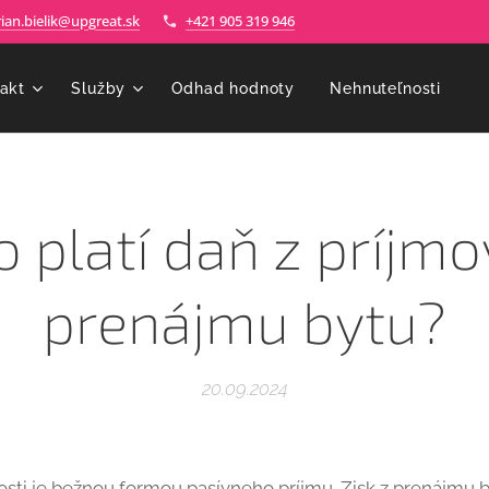
ian.bielik@upgreat.sk
+421 905 319 946
akt
Služby
Odhad hodnoty
Nehnuteľnosti
⭐
o platí daň z príjmo
prenájmu bytu?
20.09.2024
sti je bežnou formou pasívneho príjmu. Zisk z prenájmu b