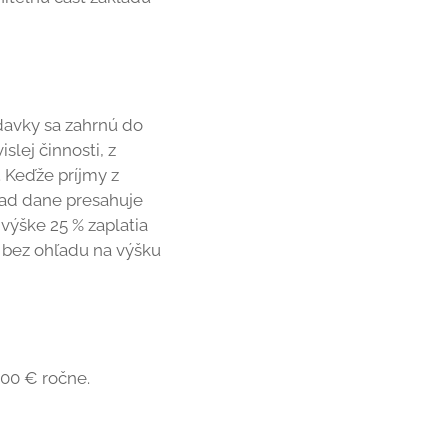
davky sa zahrnú do
slej činnosti, z
. Keďže príjmy z
klad dane presahuje
 výške 25 % zaplatia
€ bez ohľadu na výšku
00 € ročne.