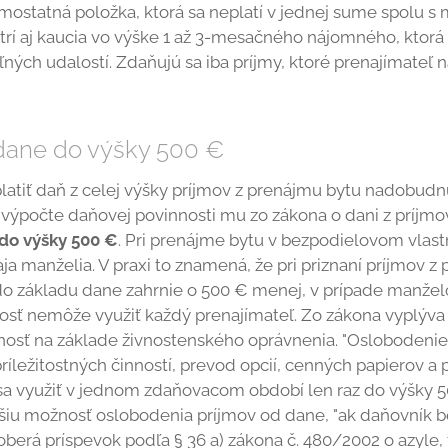
mostatná položka, ktorá sa neplatí v jednej sume spolu
rí aj kaucia vo výške 1 až 3-mesačného nájomného, ktorá
ľných udalostí. Zdaňujú sa iba príjmy, ktoré prenajímate
dane do výšky 500 €
latiť daň z celej výšky príjmov z prenájmu bytu nadobu
ýpočte daňovej povinnosti mu zo zákona o dani z príjmov 
do výšky 500 €
. Pri prenájme bytu v bezpodielovom vlas
ja manželia. V praxi to znamená, že pri priznaní príjmov 
o základu dane zahrnie o 500 € menej, v prípade manžel
sť nemôže využiť každý prenajímateľ. Zo zákona vyplýva 
osť na základe živnostenského oprávnenia. "Oslobodenie j
príležitostných činností, prevod opcií, cenných papierov a
dá sa využiť v jednom zdaňovacom období len raz do výšky 
šiu možnosť oslobodenia príjmov od dane, "ak daňovník 
berá príspevok podľa § 36 a) zákona č. 480/2002 o azyle,