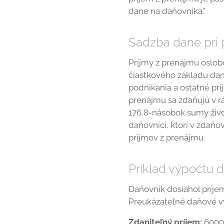
dane na daňovníka."
Sadzba dane pri 
Príjmy z prenájmu oslo
čiastkového základu dane
podnikania a ostatné prí
prenájmu sa zdaňujú v r
176,8-násobok sumy živ
daňovníci, ktorí v zdaň
príjmov z prenájmu.
Príklad výpočtu 
Daňovník dosiahol príje
Preukázateľné daňové vý
Zdaniteľný príjem:
6000 