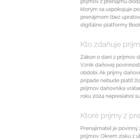
príjmov z prenájmu dodá
ktorým sa uspokojuje po
prenájmom (bez upratova
digitálne platformy Booki
Kto zdaňuje príj
Zákon o dani z príjmov d
Vznik daňovej povinnos
období. Ak príjmy daňov
prípade nebude platiť ži
príjmov daňovníka vrátan
roku 2024 nepresiahol s
Ktoré príjmy z pr
Prenajímateľ je povinný 
príjmov. Okrem zisku z ú