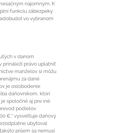
 s mesačným nájomným. K
 plní funkciu zábezpeky
ľ nadobudol vo vybranom
dnutých v danom
prináleží právo uplatniť
tníctve manželov si môžu
z prenájmu za dané
ov je oslobodenie
iba daňovníkom, ktorí
e spoločné aj pre iné
 prevod podielov
500 €," vysvetľuje daňový
bezodplatne ubytoval
 takýto príjem sa nemusí