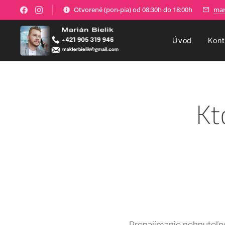
Otvorené (pon-pia) od 08:30h do 18:00h
mar
Úvod
Kont
Kt
Prenajímanie nehnuteľno