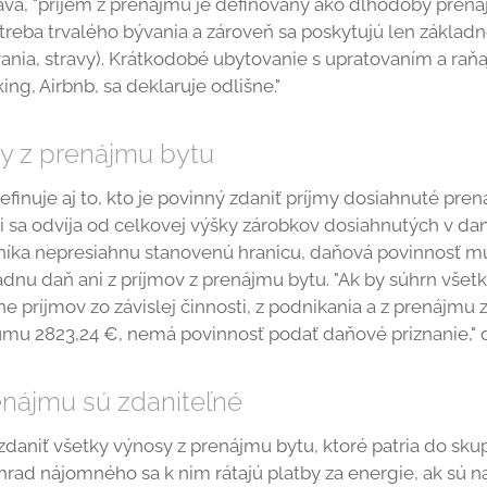
va, "príjem z prenájmu je definovaný ako dlhodobý prená
treba trvalého bývania a zároveň sa poskytujú len základn
nia, stravy). Krátkodobé ubytovanie s upratovaním a raňa
ng, Airbnb, sa deklaruje odlišne."
my z prenájmu bytu
efinuje aj to, kto je povinný zdaniť príjmy dosiahnuté pre
ti sa odvíja od celkovej výšky zárobkov dosiahnutých v
níka nepresiahnu stanovenú hranicu, daňová povinnosť m
adnu daň ani z príjmov z prenájmu bytu. "Ak by súhrn všet
e príjmov zo závislej činnosti, z podnikania a z prenájmu
umu 2823,24 €, nemá povinnosť podať daňové priznanie," 
enájmu sú zdaniteľné
zdaniť všetky výnosy z prenájmu bytu, ktoré patria do sku
hrad nájomného sa k nim rátajú platby za energie, ak sú 