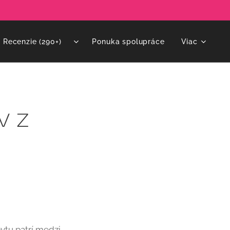
Recenzie (290+)⭐
Ponuka spolupráce
Viac
v z
ytu patrí medzi