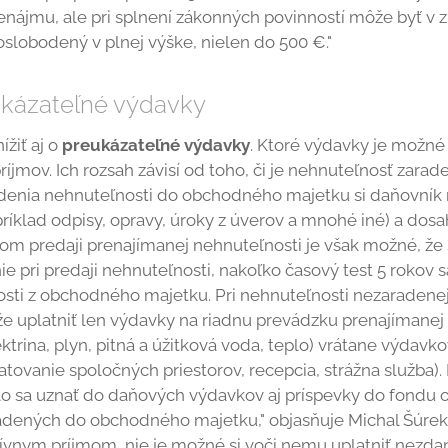
enájmu, ale pri splnení zákonných povinností môže byť v zm
oslobodený v plnej výške, nielen do 500 €."
eukázateľné výdavky
žiť aj o
preukázateľné výdavky
. Ktoré výdavky je možné 
príjmov. Ich rozsah závisí od toho, či je nehnuteľnosť za
adenia nehnuteľnosti do obchodného majetku si daňovník
klad odpisy, opravy, úroky z úverov a mnohé iné) a dosah
nom predaji prenajímanej nehnuteľnosti je však možné, že
e pri predaji nehnuteľnosti, nakoľko časový test 5 rokov 
osti z obchodného majetku. Pri nehnuteľnosti nezaraden
e uplatniť len výdavky na riadnu prevádzku prenajímanej 
ktrina, plyn, pitná a úžitková voda, teplo) vrátane výdavk
atovanie spoločných priestorov, recepcia, strážna služba).
lo sa uznať do daňových výdavkov aj príspevky do fondu o
dených do obchodného majetku," objasňuje Michal Šúrek 
sívnym príjmom, nie je možné si voči nemu uplatniť nezdan