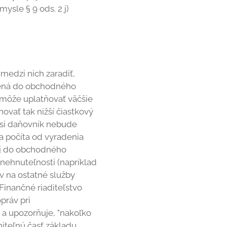
ysle § 9 ods. 2 j)
medzi nich zaradiť,
radená do obchodného
 môže uplatňovať väčšie
ovať tak nižší čiastkový
 si daňovník nebude
sa počíta od vyradenia
ej do obchodného
nehnuteľnosti (napríklad
ov na ostatné služby
 Finančné riaditeľstvo
práv pri
a upozorňuje, "nakoľko
iteľnú časť základu