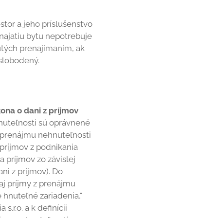
stor a jeho príslušenstvo
enajatiu bytu nepotrebuje
utých prenajímaním, ak
slobodený.
ona o dani z príjmov
uteľnosti sú oprávnené
z prenájmu nehnuteľnosti
 príjmov z podnikania
a príjmov zo závislej
i z príjmov). Do
aj príjmy z prenájmu
 hnuteľné zariadenia,"
.r.o. a k definícii