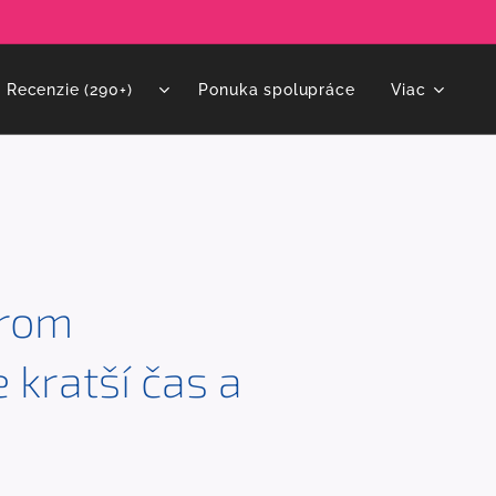
Recenzie (290+)⭐
Ponuka spolupráce
Viac
érom
kratší čas a