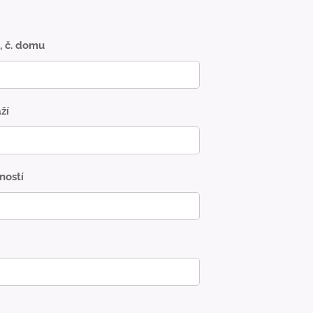
, č. domu
ží
ností