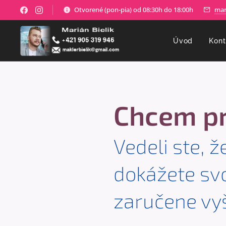
Otvorené (pon-pia) od 08:30h do 18:00h
mar
Úvod
Kont
Chcem p
Vedeli ste, 
dokážete svo
zaručene vy