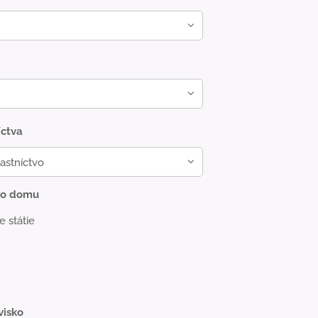
íctva
tvo domu
e státie
visko