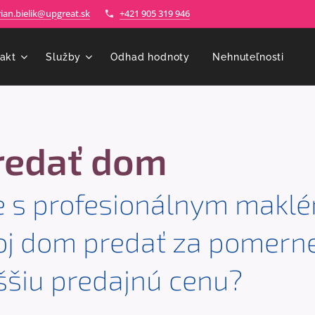
ian.bielik@upgreat.sk
+421 905 319 946
akt
Služby
Odhad hodnoty
Nehnuteľnosti
⭐
redať dom
že s profesionálnym makl
j dom predať za pomerne 
ššiu predajnú cenu?