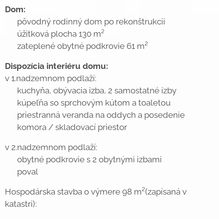
Dom:
✔ pôvodný rodinný dom po rekonštrukcii
✔ úžitková plocha 130 m²
✔ zateplené obytné podkrovie 61 m²
Dispozícia interiéru domu:
v 1.nadzemnom podlaží:
✔ kuchyňa, obývacia izba, 2 samostatné izby
✔ kúpeľňa so sprchovým kútom a toaletou
✔ priestranná veranda na oddych a posedenie
✔ komora / skladovací priestor
v 2.nadzemnom podlaží:
✔ obytné podkrovie s 2 obytnými izbami
✔ poval
Hospodárska stavba o výmere 98 m²(zapísaná v
katastri):