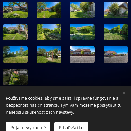
Používame cookies, aby sme zaistili správne fungovanie a
bezpečnosť našich stránok. Tým vám môžeme poskytnúť tú
© 2017-2026 Marián Bielik Reality.
najlepšiu skúsenosť z ich návštevy.
Predaj, kúpa, prenájom,
v Novom Meste nad Váhom
Prijať nevyhnutné
Prijať všetko
Vytvorené službou
Webnode
Cookies