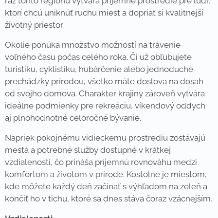
ráz tohto regiónu vytvára príjemné prostredie pre ľudí,
ktorí chcú uniknúť ruchu miest a dopriať si kvalitnejší
životný priestor.
Okolie ponúka množstvo možností na trávenie
voľného času počas celého roka. Či už obľubujete
turistiku, cyklistiku, hubárčenie alebo jednoduché
prechádzky prírodou, všetko máte doslova na dosah
od svojho domova. Charakter krajiny zároveň vytvára
ideálne podmienky pre rekreáciu, víkendový oddych
aj plnohodnotné celoročné bývanie.
Napriek pokojnému vidieckemu prostrediu zostávajú
mestá a potrebné služby dostupné v krátkej
vzdialenosti, čo prináša príjemnú rovnováhu medzi
komfortom a životom v prírode. Kostolné je miestom,
kde môžete každý deň začínať s výhľadom na zeleň a
končiť ho v tichu, ktoré sa dnes stáva čoraz vzácnejším.