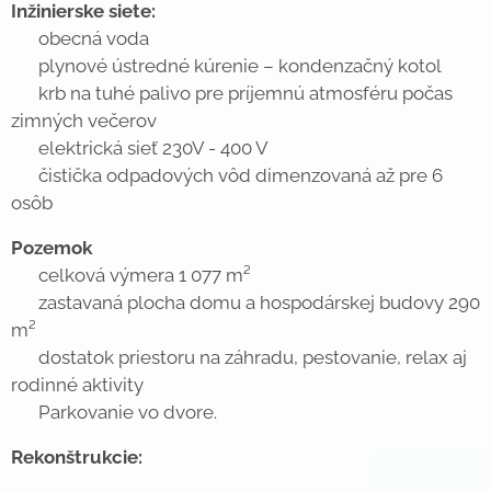
Inžinierske siete:
✔ obecná voda
✔ plynové ústredné kúrenie – kondenzačný kotol
✔ krb na tuhé palivo pre príjemnú atmosféru počas
zimných večerov
✔ elektrická sieť 230V - 400 V
✔ čistička odpadových vôd dimenzovaná až pre 6
osôb
Pozemok
✔ celková výmera 1 077 m²
✔ zastavaná plocha domu a hospodárskej budovy 290
m²
✔ dostatok priestoru na záhradu, pestovanie, relax aj
rodinné aktivity
✔ Parkovanie vo dvore.
Rekonštrukcie: