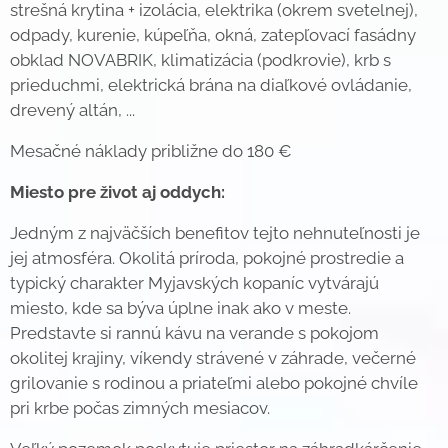
strešná krytina + izolácia, elektrika (okrem svetelnej),
odpady, kurenie, kúpeľňa, okná, zatepľovací fasádny
obklad NOVABRIK, klimatizácia (podkrovie), krb s
prieduchmi, elektrická brána na diaľkové ovládanie,
drevený altán, ...
Mesačné náklady približne do 180 €
Miesto pre život aj oddych:
Jedným z najväčších benefitov tejto nehnuteľnosti je
jej atmosféra. Okolitá príroda, pokojné prostredie a
typický charakter Myjavských kopaníc vytvárajú
miesto, kde sa býva úplne inak ako v meste.
Predstavte si rannú kávu na verande s pokojom
okolitej krajiny, víkendy strávené v záhrade, večerné
grilovanie s rodinou a priateľmi alebo pokojné chvíle
pri krbe počas zimných mesiacov.