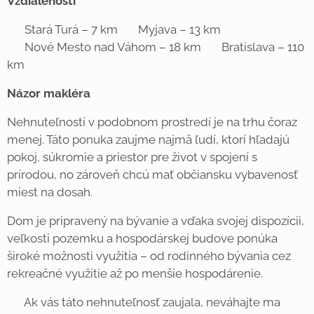
Vzdialenosti
📍 Stará Turá – 7 km 📍 Myjava – 13 km
📍 Nové Mesto nad Váhom – 18 km 📍 Bratislava – 110
km
Názor makléra
Nehnuteľností v podobnom prostredí je na trhu čoraz
menej. Táto ponuka zaujme najmä ľudí, ktorí hľadajú
pokoj, súkromie a priestor pre život v spojení s
prírodou, no zároveň chcú mať občiansku vybavenosť
miest na dosah.
Dom je pripravený na bývanie a vďaka svojej dispozícii,
veľkosti pozemku a hospodárskej budove ponúka
široké možnosti využitia – od rodinného bývania cez
rekreačné využitie až po menšie hospodárenie.
📞 Ak vás táto nehnuteľnosť zaujala, neváhajte ma