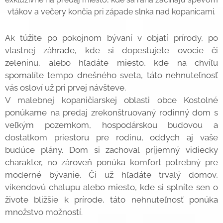
vtákov a večery končia pri západe slnka nad kopanicami.
Ak túžite po pokojnom bývaní v objatí prírody, po
vlastnej záhrade, kde si dopestujete ovocie či
zeleninu, alebo hľadáte miesto, kde na chvíľu
spomalíte tempo dnešného sveta, táto nehnuteľnosť
vás osloví už pri prvej návšteve.
V malebnej kopaničiarskej oblasti obce Kostolné
ponúkame na predaj zrekonštruovaný rodinný dom s
veľkým pozemkom, hospodárskou budovou a
dostatkom priestoru pre rodinu, oddych aj vaše
budúce plány. Dom si zachoval príjemný vidiecky
charakter, no zároveň ponúka komfort potrebný pre
moderné bývanie. Či už hľadáte trvalý domov,
víkendovú chalupu alebo miesto, kde si splníte sen o
živote bližšie k prírode, táto nehnuteľnosť ponúka
množstvo možností.