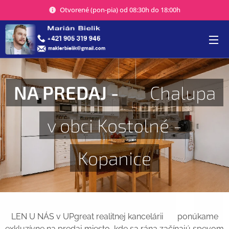
Otvorené (pon-pia) od 08:30h do 18:00h
NA PREDAJ -
🏡 Chalupa
v obci Kostolné -
Kopanice
LEN U NÁS v UPgreat realitnej kancelárii 🏡 ponúkame
exkluzívne na predaj miesto, kde sa rána začínajú spevom